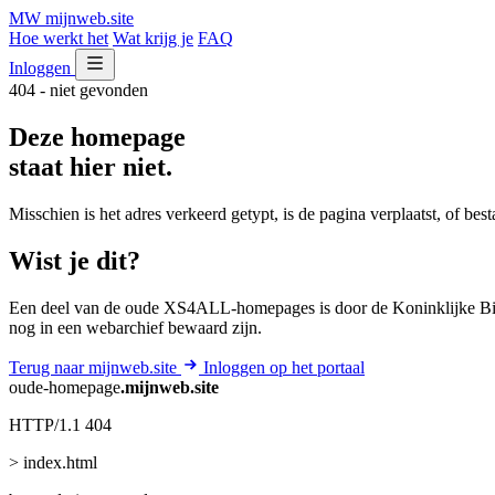
MW
mijnweb
.site
Hoe werkt het
Wat krijg je
FAQ
Inloggen
404 - niet gevonden
Deze homepage
staat hier niet.
Misschien is het adres verkeerd getypt, is de pagina verplaatst, of be
Wist je dit?
Een deel van de oude XS4ALL-homepages is door de Koninklijke Bib
nog in een webarchief bewaard zijn.
Terug naar mijnweb.site
Inloggen op het portaal
oude-homepage
.mijnweb.site
HTTP/1.1 404
> index.html